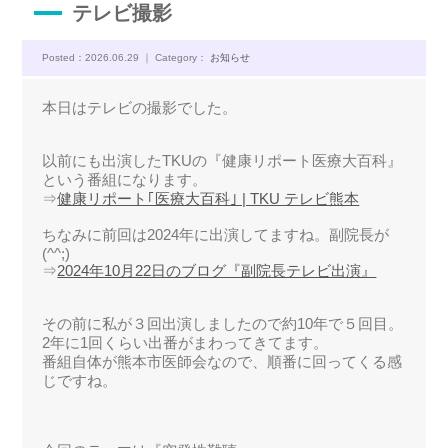
テレビ撮影
よくあるご質問
Posted：2026.06.29 ｜ Category：
お知らせ
職員募集
本日はテレビの撮影でした。
以前にも出演したTKUの『健康リポート医療大百科』
という番組になります。
⇒
健康リポート｢医療大百科｣ | TKU テレビ熊本
ちなみに前回は2024年に出演してますね。副院長が
(^^;)
⇒
2024年10月22日のブログ『副院長テレビ出演』
その前に私が３回出演しましたので約10年で５回目。
2年に1回くらい出番がまわってきてます。
番組自体が熊本市医師会なので、順番に回ってくる感
じですね。