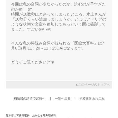
今回は私の台詞が少なかったのか、読むのが早すぎた
のかm(__)m
時間が10数秒ほど余ってしまったところ、水上さんが
『10秒分くらい追加しましょうか』とほぼアドリブの
ような状態で文章を追加してあっという間に撮影して
ました。すごい(@_@)
そんな私の棒読み台詞が観られる『医療大百科』は7
月6日(月)11：20～11：25OAになります。
どうぞご覧ください(^^)/
▲このページのトップへ
補聴器の講習で宮崎へ
|
一覧へ戻る
|
学校健診あれこれ
熊本市
の
耳鼻咽喉科
たかむら耳鼻咽喉科