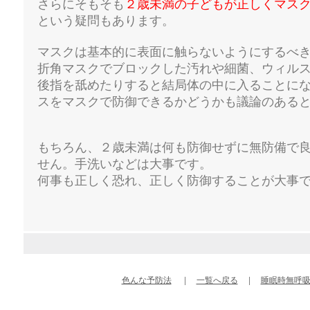
さらにそもそも
２歳未満の子どもが正しくマス
という疑問もあります。
マスクは基本的に表面に触らないようにするべ
折角マスクでブロックした汚れや細菌、ウィル
後指を舐めたりすると結局体の中に入ることに
スをマスクで防御できるかどうかも議論のある
もちろん、２歳未満は何も防御せずに無防備で
せん。手洗いなどは大事です。
何事も正しく恐れ、正しく防御することが大事です
色んな予防法
|
一覧へ戻る
|
睡眠時無呼