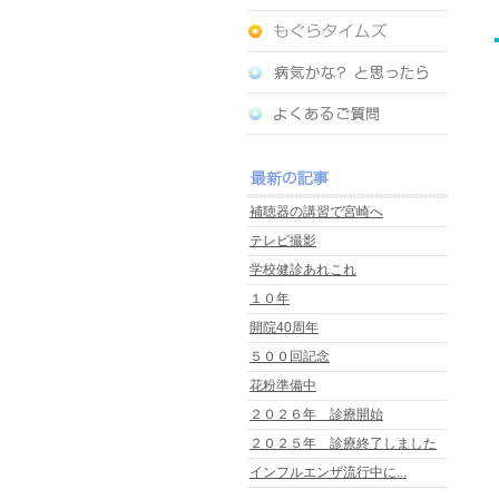
補聴器の講習で宮崎へ
テレビ撮影
学校健診あれこれ
１０年
開院40周年
５００回記念
花粉準備中
２０２６年 診療開始
２０２５年 診療終了しました
インフルエンザ流行中に...