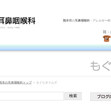
熊本市
の
耳鼻咽喉科
・アレルギー科
熊本の耳鼻咽喉科トップ
＞ もぐらタイムズ
検索